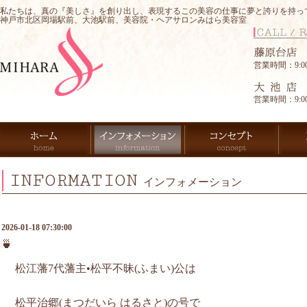
私たちは、真の『美しさ』を創り出し、表現するこの美容の仕事に夢と誇りを持っ
神戸市北区岡場駅前、大池駅前、美容院・ヘアサロンみはら美容室
営業時間：9:00-
営業時間：9:00-
INFORMATION
インフォメーション
2026-01-18 07:30:00
🍵
松江藩7代藩主•松平不昧(ふまい)公は
松平治郷(まつだいら はるさと)の号で