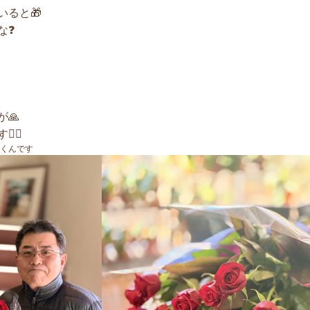
いると🎁
な❓
🙏
‍♂️
くんです