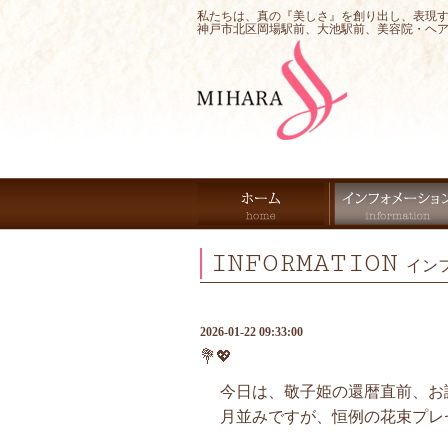
私たちは、真の『美しさ』を創り出し、表現
神戸市北区岡場駅前、大池駅前、美容院・ヘ
INFORMATION
イン
2026-01-22 09:33:00
💐💖
今日は、敬子姫の還暦直前、お誕
月並みですが、恒例の花束プレゼ