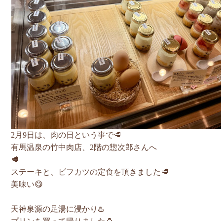
2月9日は、肉の日という事で🥩
有馬温泉の竹中肉店、2階の惣次郎さんへ
🥩
ステーキと、ビフカツの定食を頂きました🥩
美味い😋
天神泉源の足湯に浸かり♨️