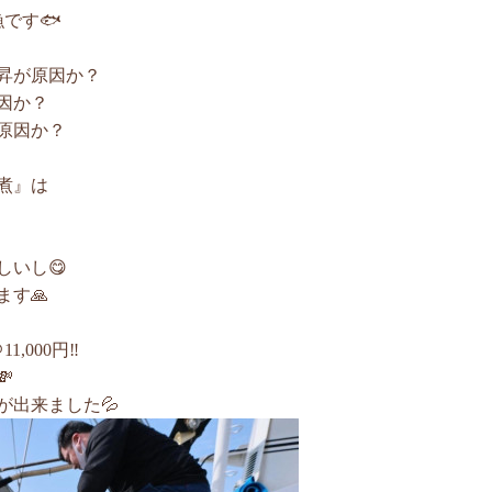
です🐟
昇が原因か？
因か？
原因か？
煮』は
いし😋
す🙏
000円‼️

が出来ました💦