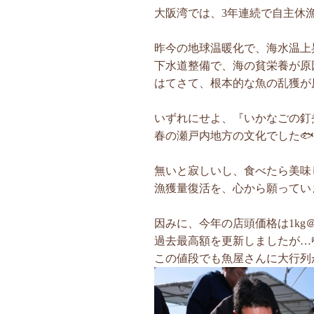
大阪湾では、3年連続で自主休漁
昨今の地球温暖化で、海水温上
下水道整備で、海の貧栄養が原
はてさて、根本的な魚の乱獲が
いずれにせよ、『いかなごの釘
春の瀬戸内地方の文化でした🐟
無いと寂しいし、食べたら美味し
漁獲量復活を、心から願っていま
因みに、今年の店頭価格は1kg＠11,
過去最高額を更新しましたが…
この値段でも魚屋さんに大行列