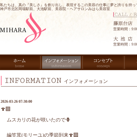
私たちは、真の『美しさ』を創り出し、表現するこの美容の仕事に夢と誇りを持っ
神戸市北区岡場駅前、大池駅前、美容院・ヘアサロンみはら美容室
営業時間：9:00-
営業時間：9:00-
INFORMATION
インフォメーション
2026-03-26 07:30:00
🍄‍🟫
ムスカリの花が咲いたので🪻
編笠茸(モリーユ)の季節到来🍄‍🟫