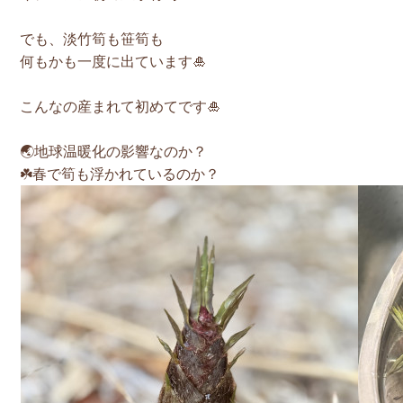
でも、淡竹筍も笹筍も
何もかも一度に出ています🎍
こんなの産まれて初めてです🎍
🌏地球温暖化の影響なのか？
☘️春で筍も浮かれているのか？