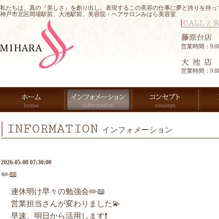
私たちは、真の『美しさ』を創り出し、表現するこの美容の仕事に夢と誇りを持っ
神戸市北区岡場駅前、大池駅前、美容院・ヘアサロンみはら美容室
営業時間：9:00-
営業時間：9:00-
INFORMATION
インフォメーション
2026-05-08 07:30:00
✏️📖
連休明け早々の勉強会✏️📖
営業担当さんが変わりました💫
早速、明日から活用します❗️