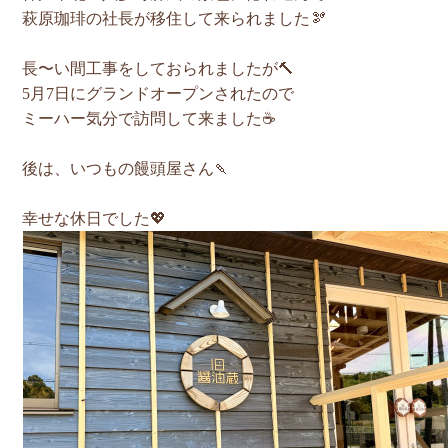
萩原珈琲の社長が移住して来られました🫘
長〜い間工事をしておられましたが🔨
5月7日にグランドオープンされたので
ミーハー気分で訪問して来ました☕️
後は、いつもの饅頭屋さん🍡
幸せな休日でした💖