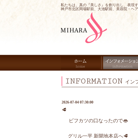
私たちは、真の『美しさ』を創り出し、表現
神戸市北区岡場駅前、大池駅前、美容院・ヘ
INFORMATION
イン
2026-07-04 07:30:00
🥩
ビフカツの口なったので👄
グリル一平 新開地本店へ🥩