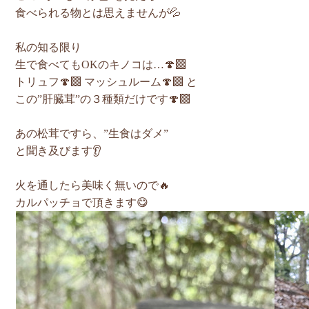
食べられる物とは思えませんが💦
私の知る限り
生で食べてもOKのキノコは…🍄‍🟫
トリュフ🍄‍🟫 マッシュルーム🍄‍🟫 と
この”肝臓茸”の３種類だけです🍄‍🟫
あの松茸ですら、”生食はダメ”
と聞き及びます👂
火を通したら美味く無いので🔥
カルパッチョで頂きます😋