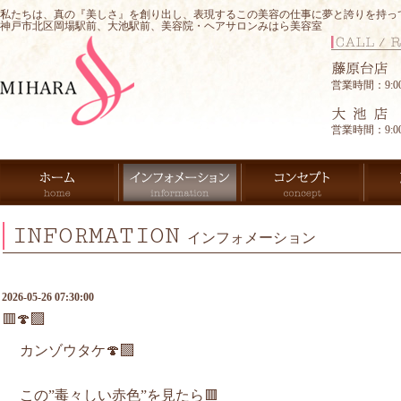
私たちは、真の『美しさ』を創り出し、表現するこの美容の仕事に夢と誇りを持っ
神戸市北区岡場駅前、大池駅前、美容院・ヘアサロンみはら美容室
営業時間：9:00-
営業時間：9:00-
INFORMATION
インフォメーション
2026-05-26 07:30:00
🟥🍄‍🟫
カンゾウタケ🍄‍🟫
この”毒々しい赤色”を見たら🟥