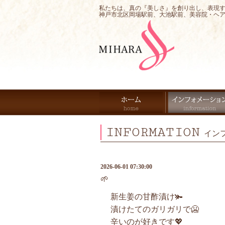
私たちは、真の『美しさ』を創り出し、表現
神戸市北区岡場駅前、大池駅前、美容院・ヘ
INFORMATION
イン
2026-06-01 07:30:00
🌱
新生姜の甘酢漬け🫚
漬けたてのガリガリで🥶
辛いのが好きです💖