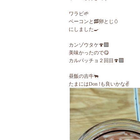
ワラビ🌱
ベーコンと🥓卵とじ🥚
にしました🍳
カンゾウタケ🍄‍🟫
美味かったので😋
カルパッチョ２回目🍄‍🟫
昼飯の吉牛🐃
たまにはDon !も良いかな✌️