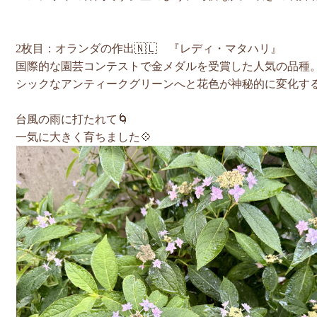
2枚目：オランダの作出🇳🇱 『レディ・マタハリ』
国際的な園芸コンテストで金メダルを受賞した人気の品種
シックなアンティークグリーンへと花色が神秘的に変化す
台風の雨に打たれて🌀
一気に大きく育ちました💠