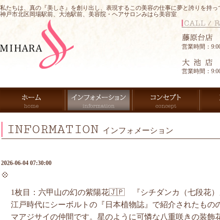
私たちは、真の『美しさ』を創り出し、表現するこの美容の仕事に夢と誇りを持っ
神戸市北区岡場駅前、大池駅前、美容院・ヘアサロンみはら美容室
営業時間：9:00-
営業時間：9:00-
INFORMATION
インフォメーション
2026-06-04 07:30:00
💠
1枚目：六甲山の幻の紫陽花🇯🇵 『シチダンカ（七段花）
江戸時代にシーボルトの『日本植物誌』で紹介されたもの
マアジサイの仲間です。星のように可憐な八重咲きの装飾