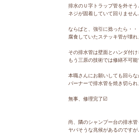
排水のＵ字トラップ管を外そう
ネジが固着していて回りません…
ならばと、強引に捻ったら・・・
腐食していたステッキ管が壊れま
その排水管は壁面とハンダ付け
もう三原の技術では修繕不可能で
本職さんにお願いしても回らな
バーナーで排水管を焼き切られま
無事、修理完了☑️
尚、隣のシャンプー台の排水管
ヤバそうな兆候があるのですが…