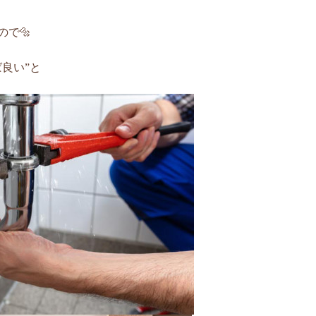
で🔩
良い”と