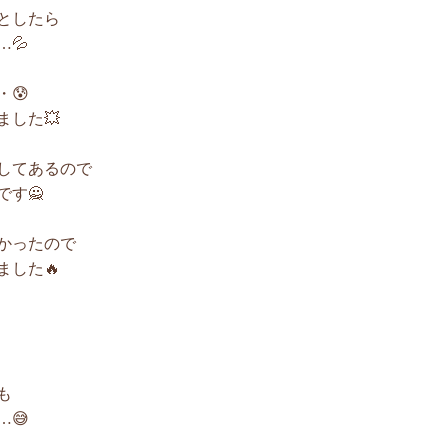
としたら
💦
😰
した💥
してあるので
す🙅
かったので
した🔥
も
😅