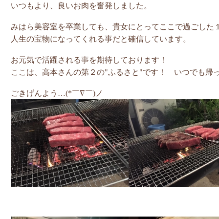
いつもより、良いお肉を奮発しました。
みはら美容室を卒業しても、貴女にとって
ここで過ごした
人生の宝物に
なってくれる事だと確信しています。
お元気で活躍される事を期待しております！
ここは、高本さんの第２の"ふるさと"です！
いつでも帰
ごきげんよう…(*￣∇￣)ノ