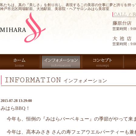
私たちは、真の『美しさ』を創り出し、表現するこの美容の仕事に夢と誇りを持っ
神戸市北区岡場駅前、大池駅前、美容院・ヘアサロンみはら美容室
営業時間：9:00-
営業時間：9:00-
INFORMATION
インフォメーション
2015-07-28 13:29:00
みはらBBQ！
今年も、恒例の『みはらバーベキュー』の季節がやって来
今年は、高本みさき さんの寿フェアウエル
パーティーも兼