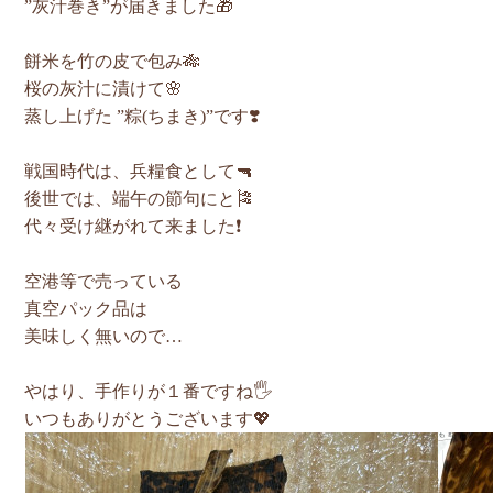
”灰汁巻き”が届きました🎁
餅米を竹の皮で包み🎋
桜の灰汁に漬けて🌸
蒸し上げた ”粽(ちまき)”です❣️
戦国時代は、兵糧食として🔫
後世では、端午の節句にと🎏
代々受け継がれて来ました❗️
空港等で売っている
真空パック品は
美味しく無いので…
やはり、手作りが１番ですね🖐️
いつもありがとうございます💖