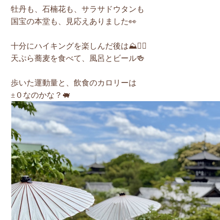
牡丹も、石楠花も、サラサドウタンも
国宝の本堂も、見応えありました👀
十分にハイキングを楽しんだ後は⛰️🚶‍♀️
天ぷら蕎麦を食べて、風呂とビール🍻
歩いた運動量と、飲食のカロリーは
±０なのかな？🐖