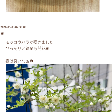
2026-05-03 07:30:00
🛎️
モッコウバラが咲きました
ひっそりと鈴蘭も開花🛎️
春は良いなぁ☘️