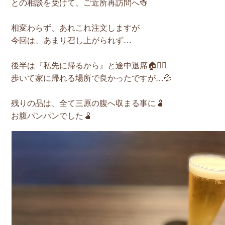
との相談を受けて、ご近所再訪問へ🍻
相変わらず、あれこれ注文しますが
今回は、あまり召し上がられず…
後半は『私先に帰るから』と途中退席🏠🚶‍♀️
歩いて家に帰れる場所で良かったですが…💦
残りの品は、全て三原の腹へ収まる事に🫃
お腹パンパンでした🫄