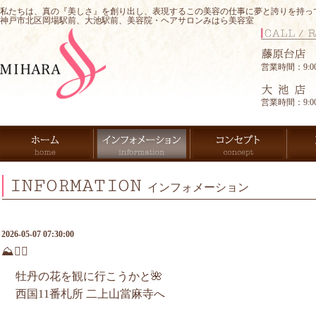
私たちは、真の『美しさ』を創り出し、表現するこの美容の仕事に夢と誇りを持っ
神戸市北区岡場駅前、大池駅前、美容院・ヘアサロンみはら美容室
営業時間：9:00-
営業時間：9:00-
INFORMATION
インフォメーション
2026-05-07 07:30:00
⛰️🚶‍♀️
牡丹の花を観に行こうかと🌺
西国11番札所 二上山當麻寺へ