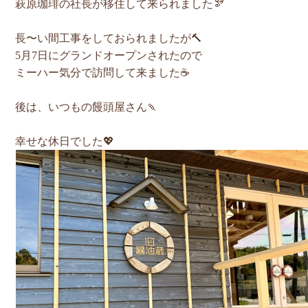
萩原珈琲の社長が移住して来られました🫘
長〜い間工事をしておられましたが🔨
5月7日にグランドオープンされたので
ミーハー気分で訪問して来ました☕️
後は、いつもの饅頭屋さん🍡
幸せな休日でした💖