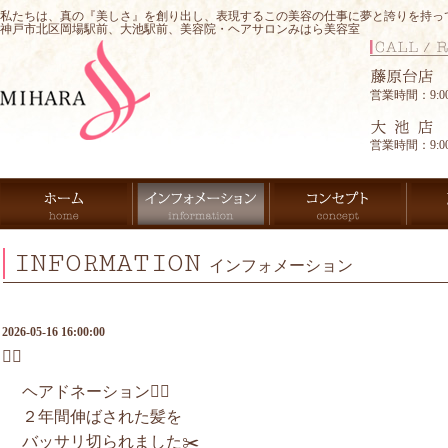
私たちは、真の『美しさ』を創り出し、表現するこの美容の仕事に夢と誇りを持っ
神戸市北区岡場駅前、大池駅前、美容院・ヘアサロンみはら美容室
営業時間：9:00-
営業時間：9:00-
INFORMATION
インフォメーション
2026-05-16 16:00:00
💇‍♀️
ヘアドネーション💇‍♀️
２年間伸ばされた髪を
バッサリ切られました✂️