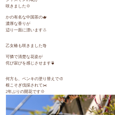
咲きました💠
かの有名な中国茶の🫖
濃厚な香りが
辺り一面に漂います👃
乙女椿も咲きました♍️
可憐で清楚な花姿が
侘び寂びを感じさせます🍵
何方も、ペンキの塗り替えで🎨
根こそぎ伐採されて✂️
2年ぶりの開花です💠