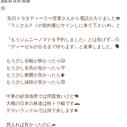
2026-05-16 07:30:00
😢
先日トヨタディーラー営業さんから電話が入りました☎️
『ランクルＦＪの契約書にサインしに来て下さい✍️』と
『もうジムニーノマドを予約しました』とは告げず…💦
『ディーゼルが出るまで待ちます』と返事しました。🗣️
もう少し全幅が狭かったら🎲
もう少し全高が低かったら🦒
もう少し燃費が良かったら⛽️
もう少し値段が安かったら🤑
中東の砂漠地帯では問題無いけど🐫
大概の日本の林道は軽トラ幅です🛻
デカいランクルでは持て余します❌
買えれば良かったのに🚙