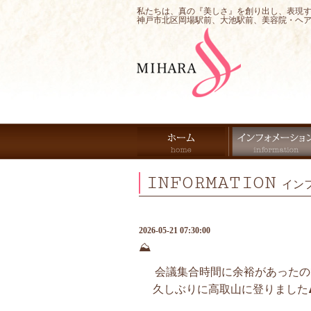
私たちは、真の『美しさ』を創り出し、表現
神戸市北区岡場駅前、大池駅前、美容院・ヘ
INFORMATION
イン
2026-05-21 07:30:00
⛰️
会議集合時間に余裕があったの
久しぶりに高取山に登りました⛰