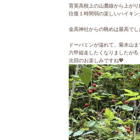
育英高校上の山麓線から上がり
往復１時間弱の楽しいハイキング
金高神社からの眺めは最高でした
ドーパミンが溢れて、菊水山ま
六甲縦走したくなりましたが💪
次回のお楽しみですね💖