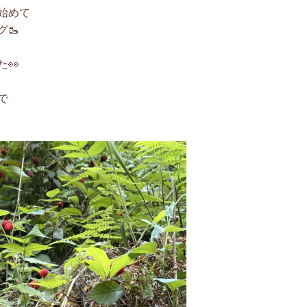
始めて
🥾
👀
で