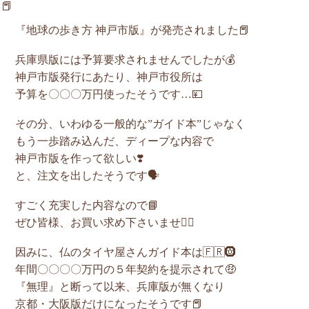
📕
『地球の歩き方 神戸市版』が発売されました📕
兵庫県版には予算要求されませんでしたが💰
神戸市版発行にあたり、神戸市役所は
予算を〇〇〇万円使ったそうです…💴
その分、いわゆる一般的な”ガイド本”じゃなく
もう一歩踏み込んだ、ディープな内容で
神戸市版を作って欲しい❣️
と、注文を出したそうです🗣️
すごく充実した内容なので📘
ぜひ皆様、お買い求め下さいませ🙇‍♂️
因みに、仏のタイヤ屋さんガイド本は🇫🇷🛞
年間〇〇〇〇万円の５年契約を提示されて🤑
『無理』と断って以来、兵庫版が無くなり
京都・大阪版だけになったそうです📕